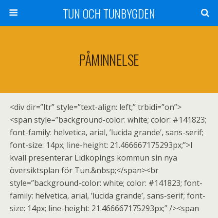
TUN OCH TUNBYGDEN
PÅMINNELSE
<div dir=”ltr” style=”text-align: left;” trbidi=”on”>
<span style=”background-color: white; color: #141823;
font-family: helvetica, arial, ’lucida grande’, sans-serif;
font-size: 14px; line-height: 21.466667175293px;”>I
kväll presenterar Lidköpings kommun sin nya
översiktsplan för Tun.&nbsp;</span><br
style=”background-color: white; color: #141823; font-
family: helvetica, arial, ’lucida grande’, sans-serif; font-
size: 14px; line-height: 21.466667175293px;” /><span