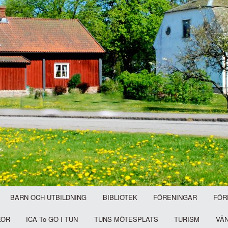
BARN OCH UTBILDNING
BIBLIOTEK
FÖRENINGAR
FÖR
KOR
ICA To GO I TUN
TUNS MÖTESPLATS
TURISM
VÄ