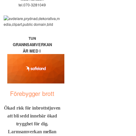
tel.070-3281049
TUN
GRANNSAMVERKAN
ÄR MED I
Förebygger brott
Ökad risk för inbrottstjuven
att bli sedd innebär ökad
trygghet för dig.
Larmsamverkan mellan