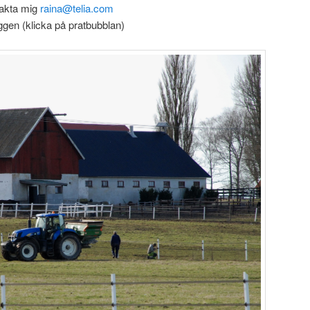
ntakta mig
raina@telia.com
gen (klicka på pratbubblan)