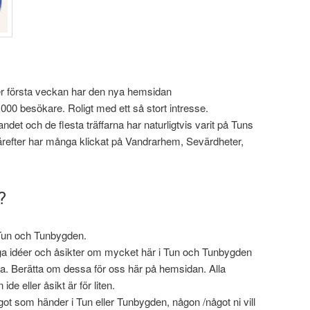
er första veckan har den nya hemsidan
00 besökare. Roligt med ett så stort intresse.
et och de flesta träffarna har naturligtvis varit på Tuns
ärefter har många klickat på Vandrarhem, Sevärdheter,
?
 Tun och Tunbygden.
ga idéer och åsikter om mycket här i Tun och Tunbygden
a. Berätta om dessa för oss här på hemsidan. Alla
ide eller åsikt är för liten.
ågot som händer i Tun eller Tunbygden, någon /något ni vill