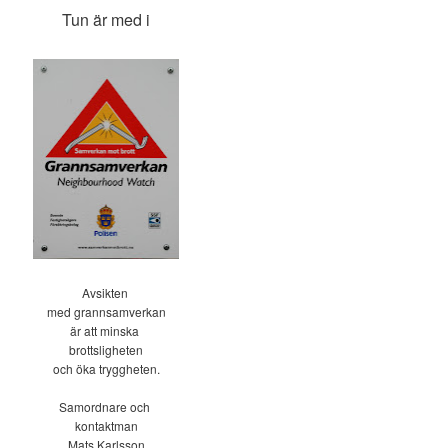
Tun är med i
Avsikten
med grannsamverkan
är att minska
brottsligheten
och öka tryggheten.
Samordnare och
kontaktman
Mats Karlsson