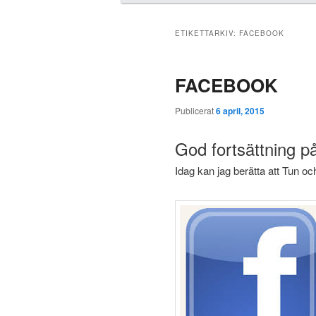
u
d
m
ETIKETTARKIV:
FACEBOOK
e
n
FACEBOOK
y
Publicerat
6 april, 2015
God fortsättning p
Idag kan jag berätta att Tun o