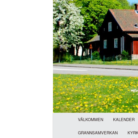
H
VÄLKOMMEN
KALENDER
u
v
GRANNSAMVERKAN
KYR