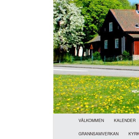
H
VÄLKOMMEN
KALENDER
u
v
GRANNSAMVERKAN
KYR