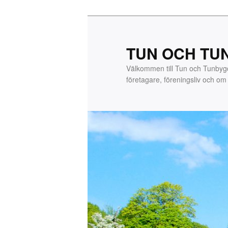
Hoppa
till
primärt
TUN OCH TU
innehåll
Välkommen till Tun och Tunby
företagare, föreningsliv och o