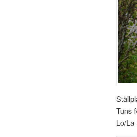
Ställp
Tuns 
Lo/La 