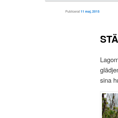
u
d
Publicerat
11 maj, 2015
m
e
n
y
STÄ
Lagom 
glädjen
sina h