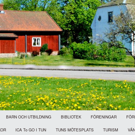
BARN OCH UTBILDNING
BIBLIOTEK
FÖRENINGAR
FÖR
KOR
ICA To GO I TUN
TUNS MÖTESPLATS
TURISM
VÄ