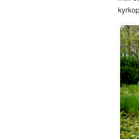
kyrko