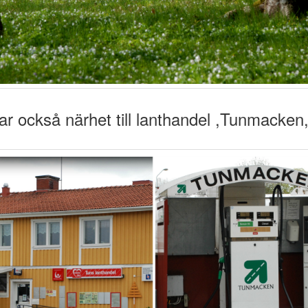
r också närhet till lanthandel ,Tunmacken