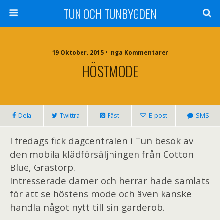
TUN OCH TUNBYGDEN
19 Oktober, 2015 • Inga Kommentarer
HÖSTMODE
Dela
Twittra
Fäst
E-post
SMS
I fredags fick dagcentralen i Tun besök av
den mobila klädförsäljningen
från Cotton
Blue, Grästorp.
Intresserade damer och herrar hade samlats
för att se höstens mode och även kanske
handla något nytt till sin garderob.