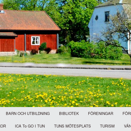
BARN OCH UTBILDNING
BIBLIOTEK
FÖRENINGAR
FÖR
KOR
ICA To GO I TUN
TUNS MÖTESPLATS
TURISM
VÄ