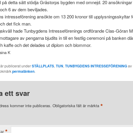
l på detta sätt stödja Grästorps bygden med omnejd. 20 ansökningar
och 6 av dem beviljades.
 intresseförening ansökte om 13 200 kronor till upplysningsskyltar f
 och det fick man.
skväll hade Tunbygdens Intresseförenings ordförande Clas-Göran 
mottagare av pengarna bjudits in till en festlig ceremoni på banken dä
ch kaffe och det delades ut diplom och blommor.
aina K
 är publicerat under
STÄLLPLATS
,
TUN
,
TUNBYGDENS INTRESSEFÖRENING
av
Bokmärk
permalänken
.
 ett svar
*
dress kommer inte publiceras.
Obligatoriska fält är märkta
*
ar