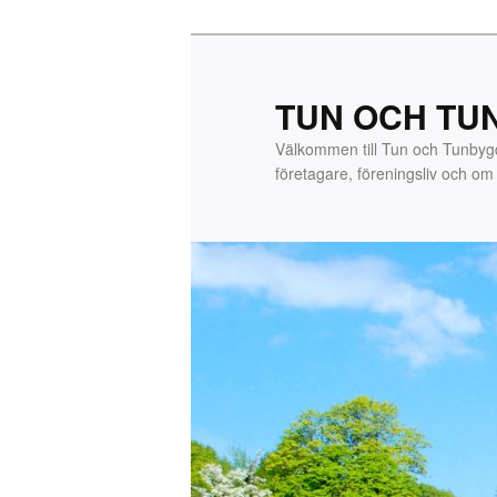
Hoppa
till
primärt
TUN OCH TU
innehåll
Välkommen till Tun och Tunby
företagare, föreningsliv och o