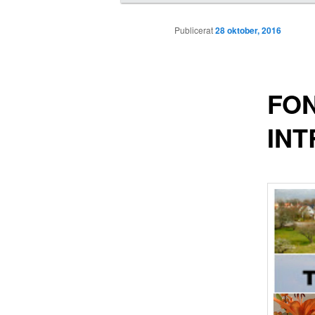
u
d
Publicerat
28 oktober, 2016
m
e
n
y
FON
IN