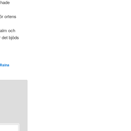
 hade
ör ortens
Malm och
r det bjöds
Raina