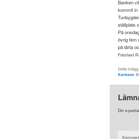
Banken vil
kommit in 
Tunbygdens
ställplats
På onsdag
övrig fem 
på tårta o
Foto/text R
Detta inlägg
Karlsson
. 
Lämna
Din e-posta
Komment