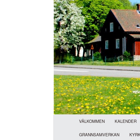
H
VÄLKOMMEN
KALENDER
u
v
GRANNSAMVERKAN
KYR