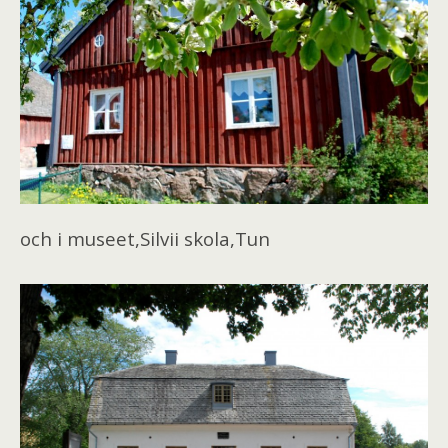
och i museet,Silvii skola,Tun