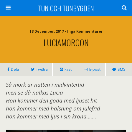
TUN OCH TUNBYGDEN
13 December, 2017 • Inga Kommentarer
LUCIAMORGON
Dela
Twittra
Fäst
E-post
SMS
Så mörk är natten i midvintertid
men se då nalkas Lucia
Hon kommer den goda med ljuset hit
hon kommer med hälsning om julefrid
hon kommer med ljus i sin krona…….