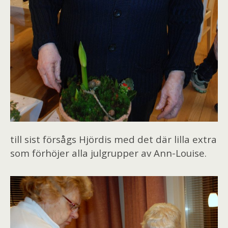
till sist försågs Hjördis med det där lilla extra
som förhöjer alla julgrupper av Ann-Louise.