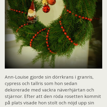
Ann-Louise gjorde sin dörrkrans i granris,
cypress och tallris som hon sedan
dekorerade med vackra näverhjärtan och
stjärnor. Efter att den röda rosetten kommit
på plats visade hon stolt och nöjd upp sin