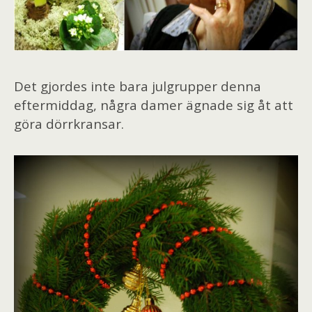
Det gjordes inte bara julgrupper denna
eftermiddag, några damer ägnade sig åt att
göra dörrkransar.