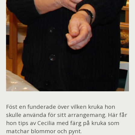
Föst en funderade över vilken kruka hon
skulle använda för sitt arrangemang. Här får
hon tips av Cecilia med färg på kruka som
matchar blommor och pynt
.