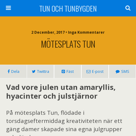
TUN OCH TUNBYGDEN
2 December, 2017 • Inga Kommentarer
MÖTESPLATS TUN
Dela
Twittra
Fäst
E-post
SMS
Vad vore julen utan amaryllis,
hyacinter och julstjärnor
På mötesplats Tun, flödade i
torsdagseftermiddag kreativiteten när ett
gäng damer skapade sina egna julgrupper