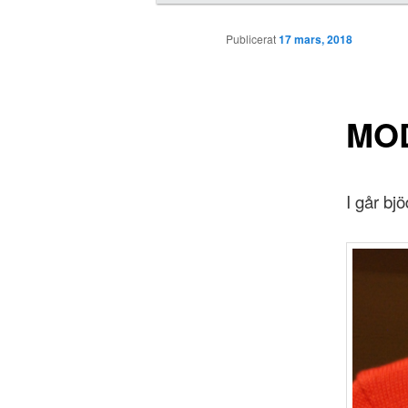
u
d
Publicerat
17 mars, 2018
m
e
n
y
MO
I går bj