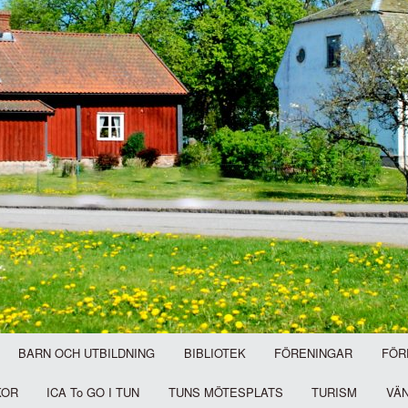
BARN OCH UTBILDNING
BIBLIOTEK
FÖRENINGAR
FÖR
KOR
ICA To GO I TUN
TUNS MÖTESPLATS
TURISM
VÄ