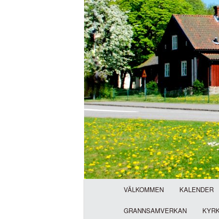
H
VÄLKOMMEN
KALENDER
u
v
GRANNSAMVERKAN
KYR