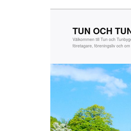
Hoppa
till
primärt
TUN OCH TU
innehåll
Välkommen till Tun och Tunby
företagare, föreningsliv och o