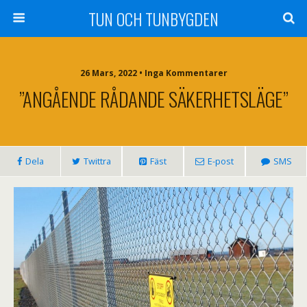
TUN OCH TUNBYGDEN
26 Mars, 2022 • Inga Kommentarer
”ANGÅENDE RÅDANDE SÄKERHETSLÄGE”
Dela
Twittra
Fäst
E-post
SMS