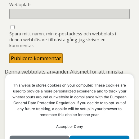
Webbplats
Spara mitt namn, min e-postadress och webbplats i
denna webbläsare till nästa gång jag skriver en
kommentar.
Denna webbplats använder Akismet för att minska
skräppost.
Lär dig om hur din kommentarsdata
bearbetas
.
This website stores cookies on your computer. These cookies are
used to provide a more personalized experience and to track your
whereabouts around our website in compliance with the European
General Data Protection Regulation. If you decide to to opt-out of
any future tracking, a cookie will be setup in your browser to
remember this choice for one year.
Överst på sidan
Accept or Deny
Mobil
Skrivbord