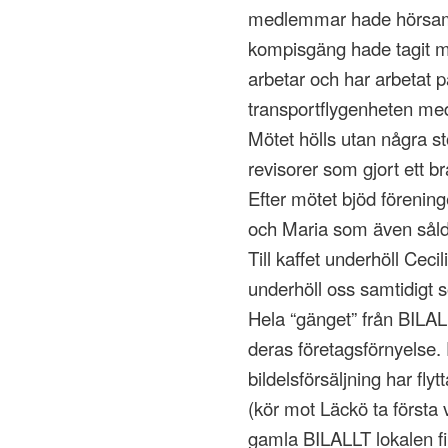
medlemmar hade hörsamma
kompisgäng hade tagit möt
arbetar och har arbetat p
transportflygenheten med
Mötet hölls utan några st
revisorer som gjort ett br
Efter mötet bjöd förening
och Maria som även sålde
Till kaffet underhöll Ce
underhöll oss samtidigt s
Hela “gänget” från BILAL
deras företagsförnyelse
bildelsförsäljning har fly
(kör mot Läckö ta första 
gamla BILALLT lokalen 