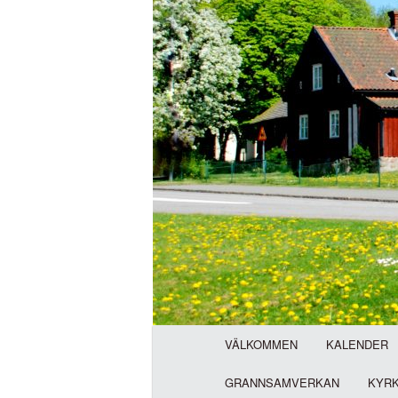
H
VÄLKOMMEN
KALENDER
u
v
GRANNSAMVERKAN
KYR