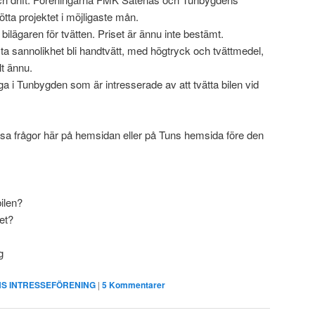
tta projektet i möjligaste mån.
r bilägaren för tvätten. Priset är ännu inte bestämt.
 sannolikhet bli handtvätt, med högtryck och tvättmedel,
lt ännu.
a i Tunbygden som är intresserade av att tvätta bilen vid
a frågor här på hemsidan eller på Tuns hemsida före den
ilen?
pet?
g
S INTRESSEFÖRENING
|
5
Kommentarer