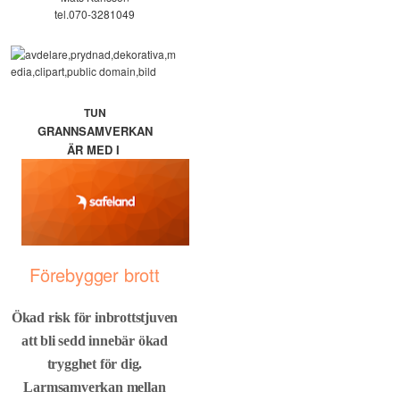
tel.070-3281049
TUN
GRANNSAMVERKAN
ÄR MED I
Förebygger brott
Ökad risk för inbrottstjuven
att bli sedd innebär ökad
trygghet för dig.
Larmsamverkan mellan