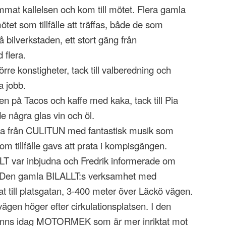
t kallelsen och kom till mötet. Flera gamla
et som tillfälle att träffas, både de som
å bilverkstaden, ett stort gäng från
 flera.
örre konstigheter, tack till valberedning och
a jobb.
en på Tacos och kaffe med kaka, tack till Pia
 några glas vin och öl.
cilia från CULITUN med fantastisk musik som
om tillfälle gavs att prata i kompisgängen.
LT var inbjudna och Fredrik informerade om
. Den gamla BILALLT:s verksamhet med
ttat till platsgatan, 3-400 meter över Läckö vägen.
vägen höger efter cirkulationsplatsen. I den
finns idag MOTORMEK som är mer inriktat mot