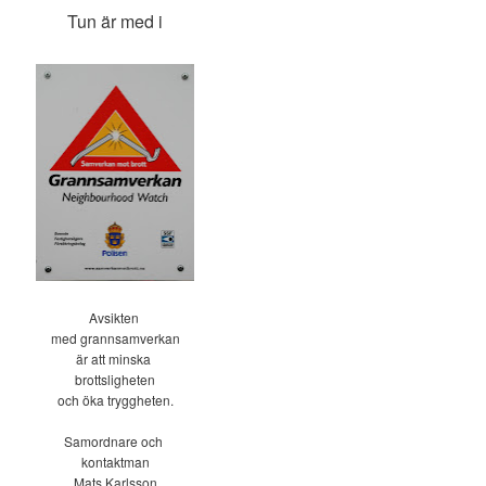
Tun är med i
Avsikten
med grannsamverkan
är att minska
brottsligheten
och öka tryggheten.
Samordnare och
kontaktman
Mats Karlsson