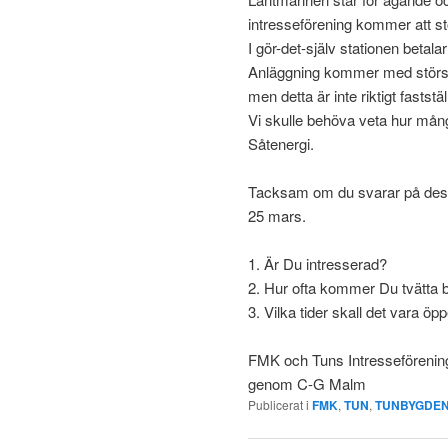
intresseförening kommer att stö
I gör-det-själv stationen betala
Anläggning kommer med största
men detta är inte riktigt faststäl
Vi skulle behöva veta hur mång
Såtenergi.
Tacksam om du svarar på dess
25 mars.
1. Är Du intresserad?
2. Hur ofta kommer Du tvätta b
3. Vilka tider skall det vara öp
FMK och Tuns Intresseförenin
genom C-G Malm
Publicerat i
FMK
,
TUN
,
TUNBYGDEN