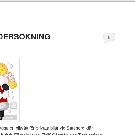
DERSÖKNING
5
ga en biltvätt för privata bilar vid Såtenergi där
ch drift. Föreningarna FMK Såtenäs och Tunbygdens