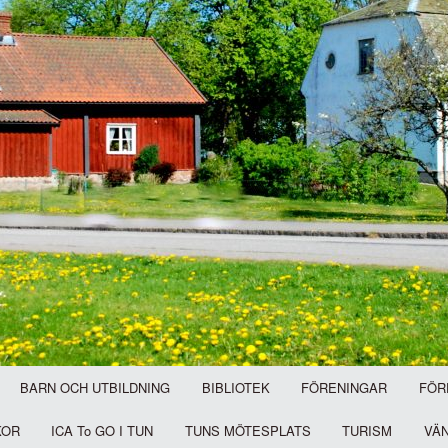
BARN OCH UTBILDNING
BIBLIOTEK
FÖRENINGAR
FÖR
KOR
ICA To GO I TUN
TUNS MÖTESPLATS
TURISM
VÄ