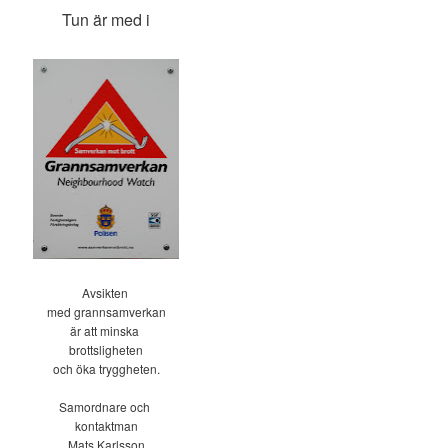
Tun är med i
Avsikten
med grannsamverkan
är att minska
brottsligheten
och öka tryggheten.
Samordnare och
kontaktman
Mats Karlsson