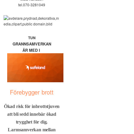
tel.070-3281049
TUN
GRANNSAMVERKAN
ÄR MED I
Förebygger brott
Ökad risk för inbrottstjuven
att bli sedd innebär ökad
trygghet för dig.
Larmsamverkan mellan