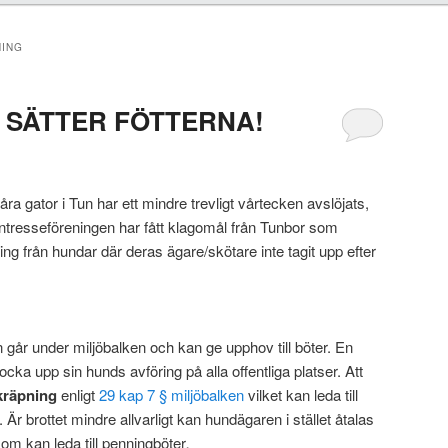
NING
U SÄTTER FÖTTERNA!
åra gator i Tun har ett mindre trevligt vårtecken avslöjats,
tresseföreningen har fått klagomål från Tunbor som
ring från hundar där deras ägare/skötare inte tagit upp efter
n går under miljöbalken och kan ge upphov till böter. En
ocka upp sin hunds avföring på alla offentliga platser. Att
kräpning
enligt
29 kap 7 § miljöbalken
vilket kan leda till
. Är brottet mindre allvarligt kan hundägaren i stället åtalas
om kan leda till penningböter
.