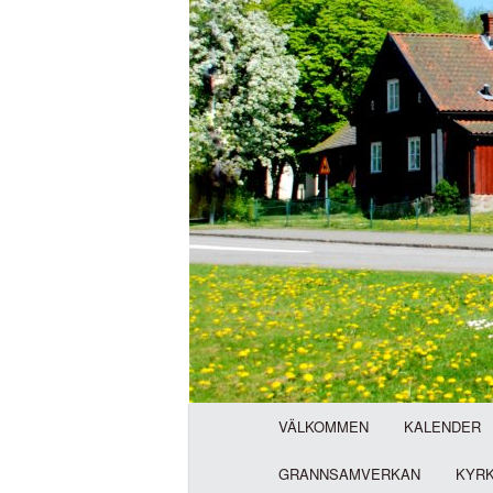
H
VÄLKOMMEN
KALENDER
u
v
GRANNSAMVERKAN
KYR