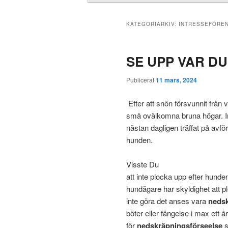
u
d
m
KATEGORIARKIV:
INTRESSEFÖRE
e
n
SE UPP VAR D
y
Publicerat
11 mars, 2024
Efter att snön försvunnit från v
små ovälkomna bruna högar. In
nästan dagligen träffat på avfö
hunden.
Visste Du
att inte plocka upp efter hunde
hundägare har skyldighet att pl
inte göra det anses vara
neds
böter eller fängelse i max ett år
för
nedskräpningsförseelse
s