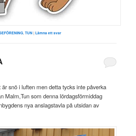
SEFÖRENING
,
TUN
|
Lämna ett svar
A
t är snö i luften men detta tycks inte påverka
ran Malm,Tun som denna lördagsförmiddag
Tunbygdens nya anslagstavla på utsidan av