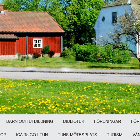
BARN OCH UTBILDNING
BIBLIOTEK
FÖRENINGAR
FÖR
KOR
ICA To GO I TUN
TUNS MÖTESPLATS
TURISM
VÄ