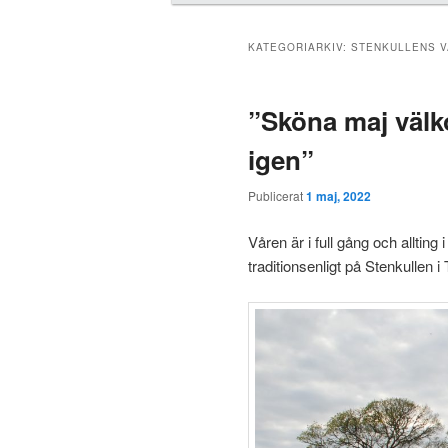
u
d
m
KATEGORIARKIV:
STENKULLENS 
e
n
”Sköna maj välk
y
igen”
Publicerat
1 maj, 2022
Våren är i full gång och allting i
traditionsenligt på Stenkullen i 