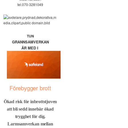
tel.070-3281049
TUN
GRANNSAMVERKAN
ÄR MED I
Förebygger brott
Ökad risk för inbrottstjuven
att bli sedd innebär ökad
trygghet för dig.
Larmsamverkan mellan