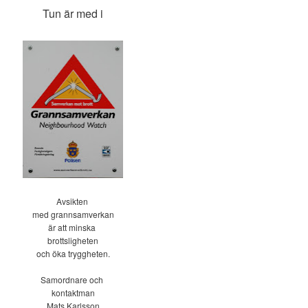
Tun är med i
Avsikten
med grannsamverkan
är att minska
brottsligheten
och öka tryggheten.
Samordnare och
kontaktman
Mats Karlsson