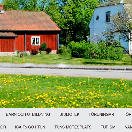
BARN OCH UTBILDNING
BIBLIOTEK
FÖRENINGAR
FÖR
KOR
ICA To GO I TUN
TUNS MÖTESPLATS
TURISM
VÄ