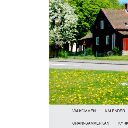
H
VÄLKOMMEN
KALENDER
u
v
GRANNSAMVERKAN
KYR