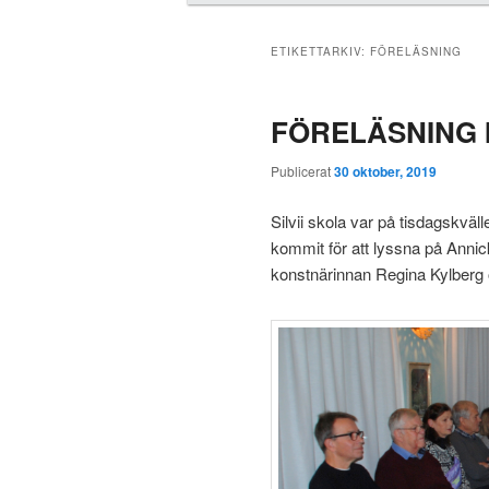
u
d
m
ETIKETTARKIV:
FÖRELÄSNING
e
n
FÖRELÄSNING I
y
Publicerat
30 oktober, 2019
Silvii skola var på tisdagskväl
kommit för att lyssna på Ann
konstnärinnan Regina Kylberg