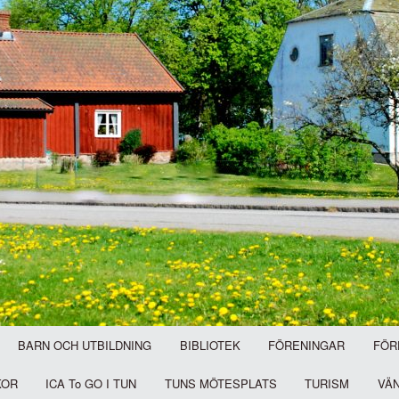
BARN OCH UTBILDNING
BIBLIOTEK
FÖRENINGAR
FÖR
KOR
ICA To GO I TUN
TUNS MÖTESPLATS
TURISM
VÄ