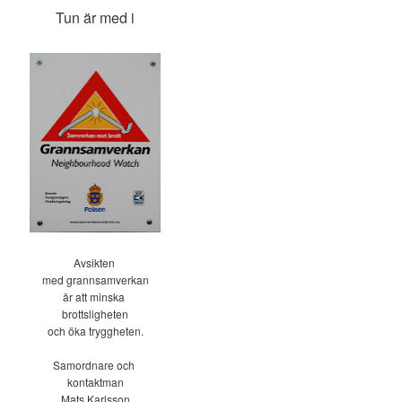
Tun är med i
Avsikten
med grannsamverkan
är att minska
brottsligheten
och öka tryggheten.
Samordnare och
kontaktman
Mats Karlsson