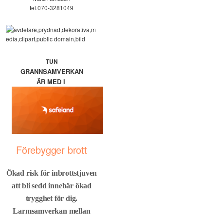
tel.070-3281049
TUN
GRANNSAMVERKAN
ÄR MED I
Förebygger brott
Ökad risk för inbrottstjuven
att bli sedd innebär ökad
trygghet för dig.
Larmsamverkan mellan