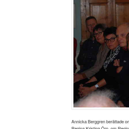
Annicka Berggren berättade om
Regina Kristina Örn, om Regin