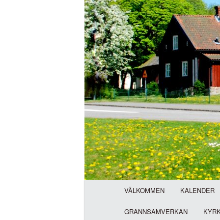
H
VÄLKOMMEN
KALENDER
u
v
GRANNSAMVERKAN
KYR