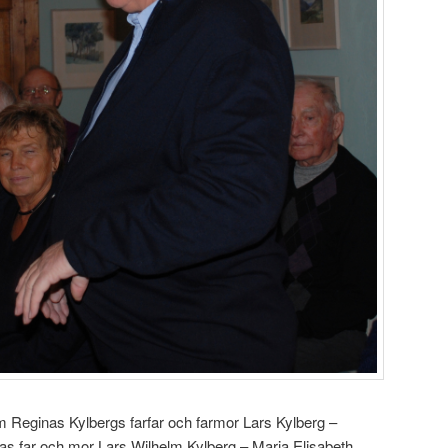
 Reginas Kylbergs farfar och farmor Lars Kylberg –
as far och mor Lars Wilhelm Kylberg – Maria Elisabeth