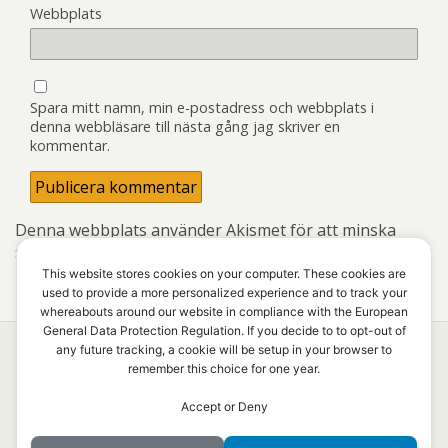
Webbplats
Spara mitt namn, min e-postadress och webbplats i
denna webbläsare till nästa gång jag skriver en
kommentar.
Denna webbplats använder Akismet för att minska
skräppost.
Lär dig om hur din kommentarsdata
bearbetas
.
This website stores cookies on your computer. These cookies are
used to provide a more personalized experience and to track your
whereabouts around our website in compliance with the European
General Data Protection Regulation. If you decide to to opt-out of
any future tracking, a cookie will be setup in your browser to
remember this choice for one year.
Överst på sidan
Accept or Deny
Mobil
Skrivbord