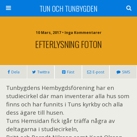
TUN OCH TUNBYGDEN
10 Mars, 2017 • Inga Kommentarer
EFTERLYSNING FOTON
Dela
Twittra
Fäst
E-post
SMS
Tunbygdens Hembygdsförening har en
studiecirkel där man inventerar alla hus som
finns och har funnits i Tuns kyrkby och alla
dess ägare till husen.
Tuns Hemsidan fick igår träffa några av
deltagarna i studiecirkeln,