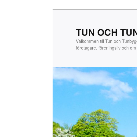
Hoppa
till
primärt
TUN OCH TU
innehåll
Välkommen till Tun och Tunby
företagare, föreningsliv och o