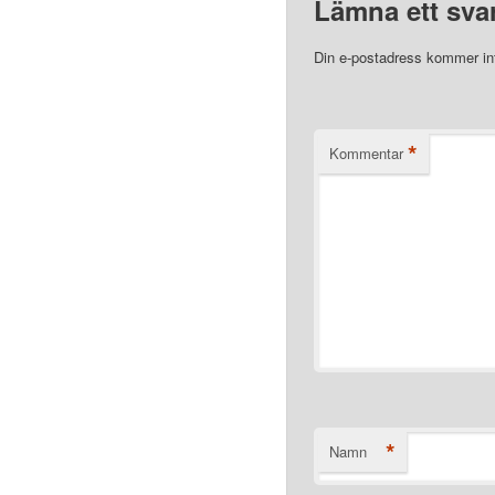
Lämna ett sva
Din e-postadress kommer int
*
Kommentar
*
Namn