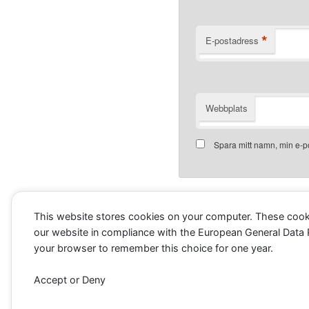
*
E-postadress
Webbplats
Spara mitt namn, min e-p
Denna webbplats använder Aki
This website stores cookies on your computer. These cook
kommentarsdata bearbetas
.
our website in compliance with the European General Data Pro
your browser to remember this choice for one year.
Accept or Deny