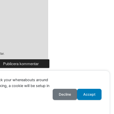
tar.
ack your whereabouts around
ing, a cookie will be setup in
Decline
Accept