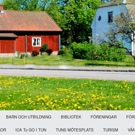
BARN OCH UTBILDNING
BIBLIOTEK
FÖRENINGAR
FÖR
KOR
ICA To GO I TUN
TUNS MÖTESPLATS
TURISM
VÄ