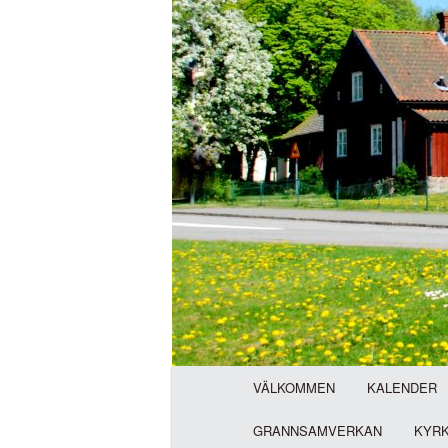
H
VÄLKOMMEN
KALENDER
u
v
GRANNSAMVERKAN
KYR