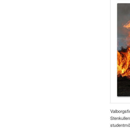
Valborgsfi
Stenkullen
studentmös