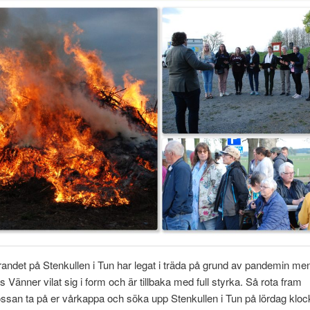
randet på Stenkullen i Tun har legat i träda på grund av pandemin me
s Vänner vilat sig i form och är tillbaka med full styrka. Så rota fram
san ta på er vårkappa och söka upp Stenkullen i Tun på lördag kloc