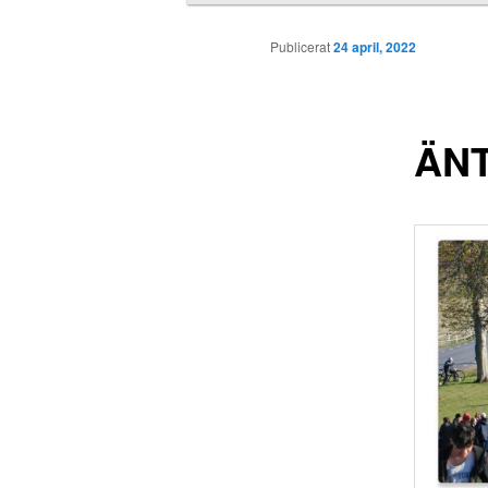
u
d
Publicerat
24 april, 2022
m
e
n
y
ÄNT