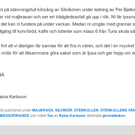
ni på stämningsfull körsång av Silviikören under ledning av Per Bjel
er vid majbrasan och ser ert trädgårdsavfall gå upp i rök. Ni får lyssna
 det kan ni fundera på under veckan. Medan ni umgås med grannar 
illgång till korv/bröd, kaffe och lotterier som klass 6 från Tuns skola säl
int att vi återigen får samlas för att fira in våren, och det i en mycket 
 möts för att tillsammans göra saker som är ljusa och ger hopp om e
NA
Raina Karlsson
 är publicerat under
MAJBRASA
,
SILVIIKÖR
,
STENKULLEN
,
STENKULLENS VÄ
MÄSSOFIRANDE
och märkt
Tun
av
Raina Karlsson
. Bokmärk
permalänken
.