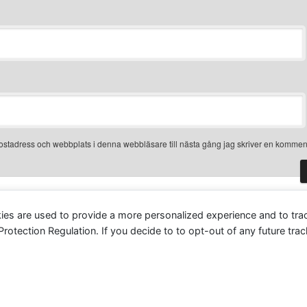
ostadress och webbplats i denna webbläsare till nästa gång jag skriver en kommen
smet för att minska skräppost.
Lär dig om hur din
ies are used to provide a more personalized experience and to tr
tection Regulation. If you decide to to opt-out of any future track
Drivs med WordPress