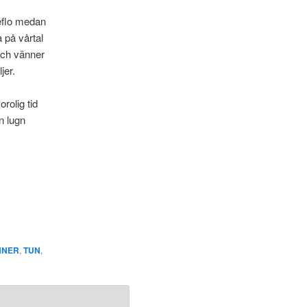
keflo medan
 på vårtal
och vänner
jer.
orolig tid
n lugn
NNER
,
TUN
,