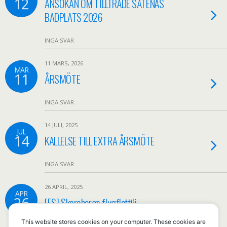
12
ANSÖKAN OM TILLTRÄDE SÅTENÄS
BADPLATS 2026
INGA SVAR
11 MARS, 2026
MAR
11
ÅRSMÖTE
INGA SVAR
14 JULI, 2025
JUL
14
KALLELSE TILL EXTRA ÅRSMÖTE
INGA SVAR
26 APRIL, 2025
APR
26
[ES] Skaraborgs flygflottilj –
Informationsmöte
This website stores cookies on your computer. These cookies are