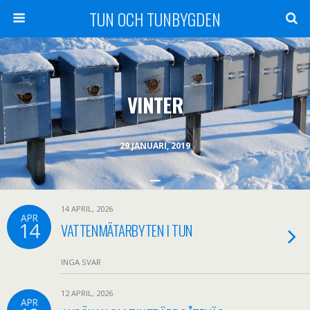
TUN OCH TUNBYGDEN
VINTER
29 JANUARI, 2019
14 APRIL, 2026
APR
14
VATTENMÄTARBYTEN I TUN
INGA SVAR
12 APRIL, 2026
APR